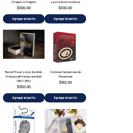
Cirujano in fraganti
La otra historia clínica
Precio
Precio
$300.00
$300.00
Agregar al carrito
Agregar al carrito
Marcel Proust y el yo dividido.
Crónicas fantásticas de
En busca del tiempo perdido
Paxanimae
(1847-1914)
Precio
$150.00
Precio
$350.00
Agregar al carrito
Agregar al carrito