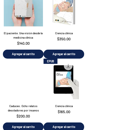
El paciente. Una visión desde la
Ciencia clínica
medicina clínica
Precio
$350.00
Precio
$140.00
Agregar al carrito
Agregar al carrito
EPUB
Caduceo. Ocho relatos
Ciencia clínica
desoladores por insanos
Precio
$165.00
Precio
$200.00
Agregar al carrito
Agregar al carrito