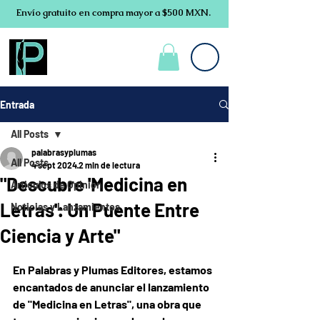
Envío gratuito en compra mayor a $500 MXN.
Entrada
All Posts
palabrasyplumas
All Posts
4 sept 2024
2 min de lectura
"Descubre 'Medicina en
Articulos de Opinion
Letras': Un Puente Entre
Noticias y Lanzamientos
Ciencia y Arte"
Obtuvo NaN de 5 estrellas.
En Palabras y Plumas Editores, estamos 
encantados de anunciar el lanzamiento 
de "Medicina en Letras", una obra que 